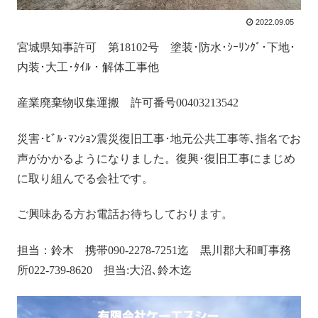
2022.09.05
宮城県知事許可 第18102号 塗装･防水･ｼｰﾘﾝｸﾞ･下地･
内装･大工･ﾀｲﾙ・解体工事他
産業廃棄物収集運搬 許可番号00403213542
災害･ﾋﾞﾙ･ﾏﾝｼｮﾝ震災復旧工事･地元公共工事等､指名でお
声がかかるようになりました。復興･復旧工事にまじめ
に取り組んでる会社です。
ご興味ある方お電話お待ちしております。
担当：鈴木 携帯090-2278-7251迄 黒川郡大和町事務
所022-739-8620 担当:大沼､鈴木迄