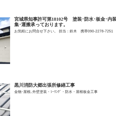
宮城県知事許可第18102号 塗装･防水･板金･
集･運搬承っております。
お気軽にお問合せ下さい。 担当：鈴木 携帯090-2278-7251
黒川消防大郷出張所修繕工事
金物･屋根､外壁塗装・ｼｰﾘﾝｸﾞ・防水・屋根板金工事