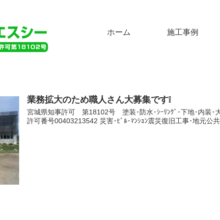
ホーム
施工事例
業務拡大のため職人さん大募集です❕
宮城県知事許可 第18102号 塗装･防水･ｼｰﾘﾝｸﾞ･下地･内
許可番号00403213542 災害･ﾋﾞﾙ･ﾏﾝｼｮﾝ震災復旧工事･地